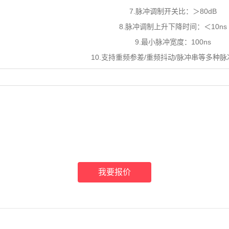
7.脉冲调制开关比：＞80dB
8.脉冲调制上升下降时间：＜10ns
9.最小脉冲宽度：100ns
10.支持重频参差/重频抖动/脉冲串等多种
我要报价